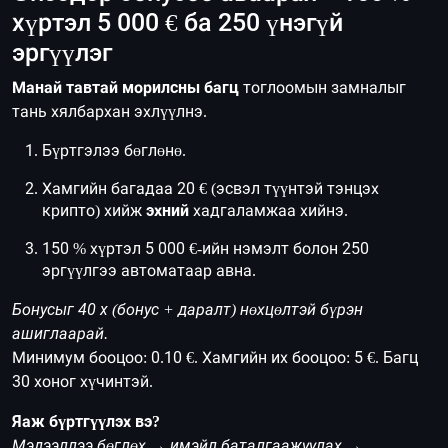
хүртэл 5 000 € ба 250 үнэгүй
эргүүлэг
Манай тавтай морилсны багц
тоглоомын замналыг
тань хялбархан эхлүүлнэ.
Бүртгэлээ бөглөнө.
Хамгийн багадаа 20 € (эсвэл түүнтэй тэнцэх
крипто) хийж
эхний
хадгаламжаа хийнэ.
150 % хүртэл 5 000 €-ийн нэмэлт болон 250
эргүүлгээ автоматаар авна.
Бонусыг 40 x (бонус + даралт) нөхцөлтэй бүрэн
ашиглаарай.
Минимум бооцоо: 0.10 €. Хамгийн их бооцоо: 5 €. Багц
30 хоног хүчинтэй.
Яаж бүртгүүлэх вэ?
Мэдээллээ бөглөх → имэйл баталгаажуулах →