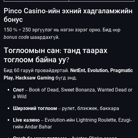
Pinco Casino-ийн эхний хадгаламжийн
бонус
150 % + 250 эргүүлэг нь нэгэн зэрэг орно. Бид өөр
bonus code
шаардахгүй.
Тоглоомын сан: танд таарах
тоглоом байна уу?
Бид 60 гаруй провайдертай.
NetEnt, Evolution, Pragmatic
Play, Hacksaw Gaming
бүгд энд.
Слот
– Book of Dead, Sweet Bonanza, Wanted Dead or
a Wild
Ширээний тоглоом
– рулет, блэкжек, баккара
Live казино
– Evolution-ийн Lightning Roulette, Ezugi-
гийн Andar Bahar