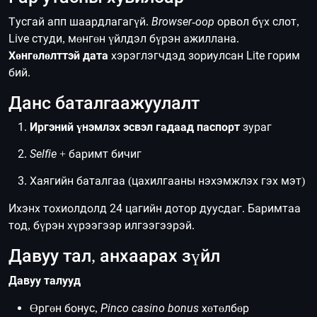
Тусгай апп шаардлагагүй.
Browser-оор
орвол бүх слот,
Live студи, мөнгөн үйлдэл бүрэн ажиллана.
Хөнгөлөлттэй дата
хэрэглэгчдэд зориулсан Lite горим
бий.
Данс баталгаажуулалт
Иргэний үнэмлэх эсвэл гадаад паспорт
зураг
Selfie
+ баримт бичиг
Хаягийн баталгаа (цахилгааны нэхэмжлэх гэх мэт)
Ихэнх тохиолдолд 24 цагийн дотор дуусдаг. Баримтаа
тод, бүрэн хүрээгээр илгээгээрэй.
Давуу тал, анхаарах зүйл
Давуу талууд
Өргөн бонус,
Pinco casino bonus
хөтөлбөр