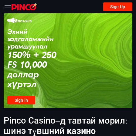
Sign Up
Bonuses
Эхний
хадгаламжийн
урамшуулал
150% + 250
FS 10,000
доллар
хүртэл
Sign in
Pinco Casino–д тавтай морил:
шинэ түвшний
казино