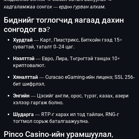
хадгаламжаа сонгох — ердөө гурван алхам.
Биднийг тоглогчид яагаад дахин
сонгодог вэ?
Хурдтай
— Карт, Пиастрикс, Биткойн гээд 15+
сувагтай, таталт 0–24 цаг.
Нээлттэй
— Евро, Лира, Төгрөгтэй тэнцэх 10+
криптовалют.
Хяналттай
— Curacao eGaming-ийн лиценз; SSL 256-
бит шифрлэл.
Энгийн
— Цэсийг англи, орос, түрэг, казах, азери
хэлээр гаргаж болно.
Шударга
— RTP-г харах ил тод тайлан, RNG-г
тогтмол сорьж баталгаажуулна.
Pinco Casino-ийн урамшуулал,