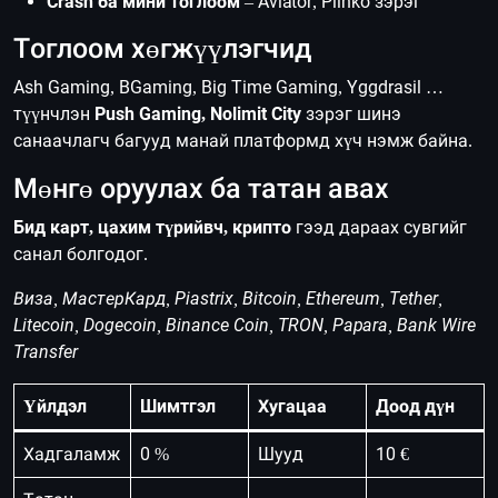
Crash ба мини тоглоом
– Aviator, Plinko зэрэг
Тоглоом хөгжүүлэгчид
Ash Gaming, BGaming, Big Time Gaming, Yggdrasil …
түүнчлэн
Push Gaming, Nolimit City
зэрэг шинэ
санаачлагч багууд манай платформд хүч нэмж байна.
Мөнгө оруулах ба татан авах
Бид карт, цахим түрийвч, крипто
гээд дараах сувгийг
санал болгодог.
Виза, МастерКард, Piastrix, Bitcoin, Ethereum, Tether,
Litecoin, Dogecoin, Binance Coin, TRON, Papara, Bank Wire
Transfer
Үйлдэл
Шимтгэл
Хугацаа
Доод дүн
Хадгаламж
0 %
Шууд
10 €