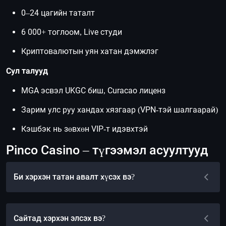
0–24 цагийн таталт
6 000+ тоглоом, Live студи
Криптовалютын уян хатан дэмжлэг
Сул талууд
MGA эсвэл UKGC биш, Curacao лиценз
Зарим улс руу хандах хязгаар (VPN-тэй шалгаарай)
Кэшбэк нь зөвхөн VIP-т идэвхтэй
Pinco Casino – түгээмэл асуултууд
Би хэрхэн татан авалт хүсэх вэ?
Сайтад хэрхэн элсэх вэ?