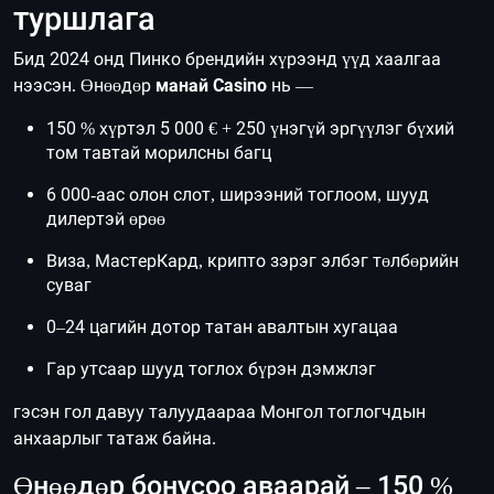
туршлага
Бид 2024 онд Пинко брендийн хүрээнд үүд хаалгаа
нээсэн. Өнөөдөр
манай Casino
нь —
150 % хүртэл 5 000 € + 250 үнэгүй эргүүлэг бүхий
том тавтай морилсны багц
6 000-аас олон слот, ширээний тоглоом, шууд
дилертэй өрөө
Виза, МастерКард, крипто зэрэг элбэг төлбөрийн
суваг
0–24 цагийн дотор татан авалтын хугацаа
Гар утсаар шууд тоглох бүрэн дэмжлэг
гэсэн гол давуу талуудаараа Монгол тоглогчдын
анхаарлыг татаж байна.
Өнөөдөр бонусоо аваарай – 150 %