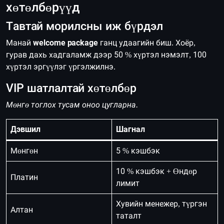
хөтөлбөрүүд
Тавтай морилсны иж бүрдэл
Манай
welcome package
ганц удаагийн биш. Хоёр,
гурав дахь хадгаламж дээр 50 % хүртэл нэмэлт, 100
хүртэл эргүүлэг үргэлжилнэ.
VIP шатлалтай хөтөлбөр
Мөнгө тоглох тусам оноо цугларна.
Дэвшил
Шагнал
Мөнгөн
5 % кэшбэк
10 % кэшбэк + Өндөр
Платин
лимит
Хувийн менежер, түргэн
Алтан
таталт