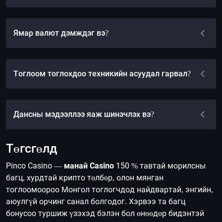
Ямар валют дэмждэг вэ?
Тоглоом тоглохдоо техникийн асуудал гарвал?
Дансны мэдээллээ яаж шинэчлэх вэ?
Төгсгөлд
Pinco Casino —
манай Casino
150 % тавтай морилсны
багц, хурдтай крипто төлбөр, олон мянган
тоглоомоороо Монгол тоглогчдод найдвартай, энгийн,
аюулгүй орчинг санал болгодог. Хэрвээ та багц
бонусоо туршиж үзэхэд бэлэн бол өнөөдөр бидэнтэй