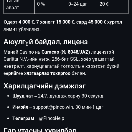
Татан
0 %
0–24 цаг
20 €
авалт
Өдөрт 4 000 €, 7 хоногт 15 000 €, сард 45 000 € хүртэл
лимит үйлчилнэ.
Аюулгүй байдал, лиценз
Манай Casino нь
Curacao (№ 8048/JAZ)
лицензтэй
Carlitta N.V.-ийн нэгж. 256-бит SSL, хоёр үе шаттай
нэвтрэлт, хариуцлагатай тоглолтын хэрэгсэл бүхий
өөрийгөө хязгаарлах тохиргоо
бэлэн.
Харилцагчийн дэмжлэг
Шууд чат
– 24/7, дундаж хариу 30 секунд
И-мэйл
–
support@pinco.win
, 30 мин-1 цаг
Телеграм
– @PincoHelp
Гар утасны хувилбар